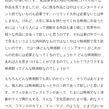
色合いが薄いのです。 私自身学生の頃から映画にハマり色々な
作品を見てきましたが、心に残る作品とはやはりエンターテイメ
ント的でないものも必要です。ハリウッド大作は必要ないとは申
しません。けれど、人生に深みを持たせてくれる映画に出会うた
めには（つまり人によって感動する作品も違う様に）世界中の
様々な作品に出会って欲しいと思うのです。それは家の中で一人
で見るというような内向的なものではなくやはり映画館で見て欲
しいのです。 では一体どんな映画館（ミニシアター）がこれか
らの社会には必要となってくるのでしょうか？ どんな映画館が
あれば人を惹きつけることができるのでしょうか？ワクワクする
映画館ってどんな映画館なのでしょうか？
もちろんどんな映画館でも良いのかというと、そうではありませ
ん。個人的には映画館はもっとサロン的であって欲しいと思いま
す。カフェがあってレストランがあって、たまには映画でなく演
劇やライブ興行もする、そんな『文化芸術のたまり場』的なスペ
ース。フランスのカフェ「ドゥ・マゴ」のような、とまではいか