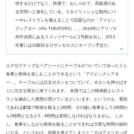
供するだけでなく、快適で、おしゃれで、高級感のあ
る空間へと進化している。スタイリッシュな館内にバ
ーやレストランを備えることで話題なのが「アイピッ
クシアター（iPic THEATERS）」。2010年にアリゾナ
州中央部にあるスコッツデールに1号館を出し、2013
年夏には10館目をロサンゼルスにオープン予定だ。
エグゼクティブなペアシートにテーブルがついていてゆったりと
食事と映画を楽しむことができるという「アイピックシアタ
ー」。テーブルには注文ボタンもついていて、ボタンを押せばす
ぐに注文を聞きに来てくれます。 米国ではこの映画館とレスト
ランを融合した業態が受けているといいます。というのも、普段
であれば劇場で映画を観ると2時間、その後に食事をして1時間か
ら2時間となると3，4時間は覚悟しなければなりません。 しか
し、食事をしながら映画を観ることができれば大変な時間の節約
になる、というわけ。効率を考えてしまうところはアメリカっぽ