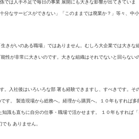
係では人手不足で毎日の事業 展開にも大きな影響が出てきていま
十分なサービスができない」「このままでは廃業か？」等々、中
「生きがいのある職場」ではありません。むしろ大企業では大きな
可能性が非常に大きいのです。大きな組織はそれでないと回らない
す。入社後はいろいろな部 署も経験できますし、すべきです。そ
のです。 製造現場から総務へ。経理から購買へ。１０年もすれば多
た知識も直ちに自分の仕事・職場で活かせます。 １０年もすれば「
幻でも ありません。