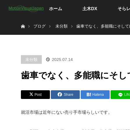
ホーム
土木DX
そら
ホーム
ブログ
未分類
歯車でなく、多能職にそして
未分類
2025.07.14
歯車でなく、多能職にそし
Post
Share
Hatena
LI
就活市場は近年にない売り手市場らしいです。