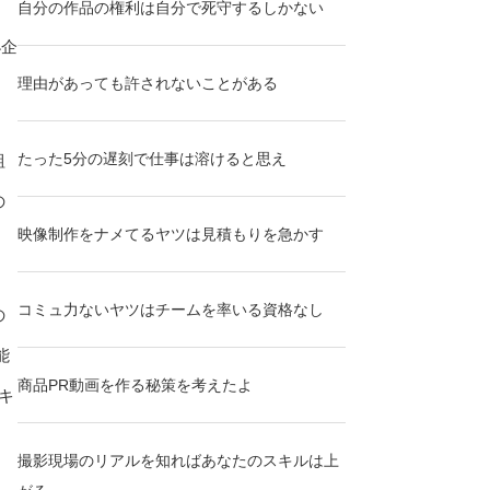
自分の作品の権利は自分で死守するしかない
小企
理由があっても許されないことがある
たった5分の遅刻で仕事は溶けると思え
組
の
映像制作をナメてるヤツは見積もりを急かす
コミュ力ないヤツはチームを率いる資格なし
の
能
商品PR動画を作る秘策を考えたよ
キ
撮影現場のリアルを知ればあなたのスキルは上