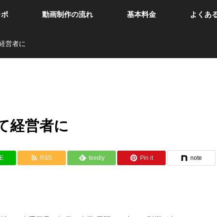
レポ
動画制作の流れ
基本料金
よくあ
経営者に
て経営者に
NE
RSS
feedly
Pin it
note