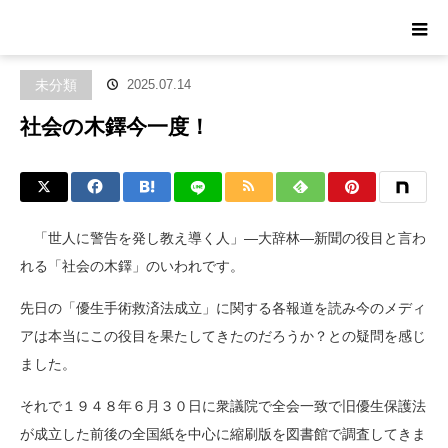
ホーム
ブログ
未分類
社会の木鐸今一度！
未分類
2025.07.14
社会の木鐸今一度！
「世人に警告を発し教え導く人」―大辞林―
新聞の役目と言わ
れる「社会の木鐸」のいわれです。
先日の「優生手術救済法成立」
に関する各報道を読み今のメディ
アは本当にこの役目を果たしてき
たのだろうか？との疑問を感じ
ました。
それで１９４８年６月３０日に衆議院で全会一致で旧優生保護法
が
成立した前後の全国紙を中心に縮刷版を図書館で調査してきま