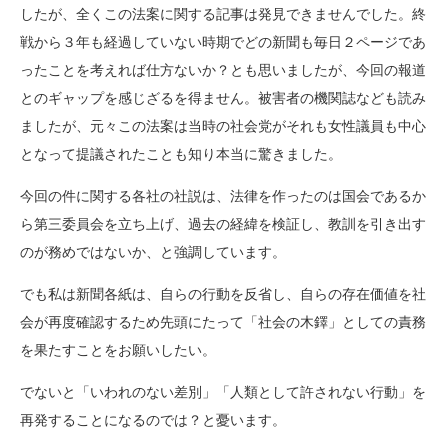
した
が、全くこの法案に関する記事は発見できませんでした。
終
戦から３年も経過していない時期でどの新聞も毎日２ページであ
ったことを考えれば仕方ないか？とも思いましたが、
今回の報道
とのギャップを感じざるを得ません。
被害者の機関誌なども読み
ましたが、
元々この法案は当時の社会党がそれも女性議員も中心
となって提議
されたことも知り本当に驚きました。
今回の件に関する各社の社説は、
法律を作ったのは国会であるか
ら第三委員会を立ち上げ、
過去の経緯を検証し、教訓を引き出す
のが務めではないか、
と強調しています。
でも私は新聞各紙は、自らの行動を反省し、
自らの存在価値を社
会が再度確認するため先頭にたって「
社会の木鐸」としての責務
を果たすことをお願いしたい。
でないと「いわれのない差別」「人類として許されない行動」
を
再発することになるのでは？と憂います。