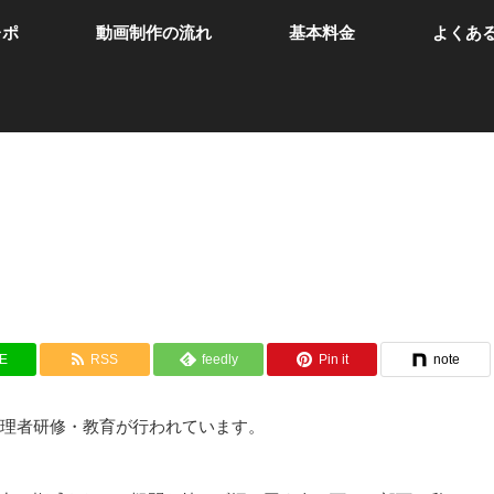
レポ
動画制作の流れ
基本料金
よくあ
NE
RSS
feedly
Pin it
note
管理者研修・教育が行われています。