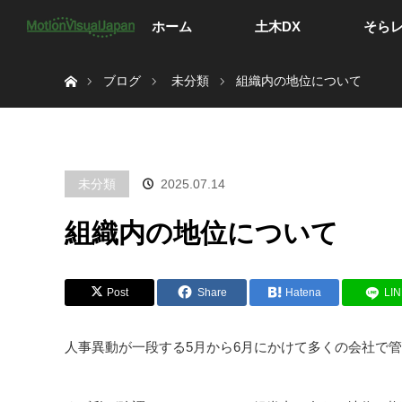
ホーム
土木DX
そら
ホーム
ブログ
未分類
組織内の地位について
未分類
2025.07.14
組織内の地位について
Post
Share
Hatena
LI
人事異動が一段する5月から6月にかけて多くの会社で