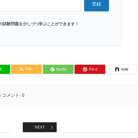
登録
の試験問題を少しづつ学ぶことができます！
NE
RSS
feedly
Pin it
note
コメント:
0
NEXT