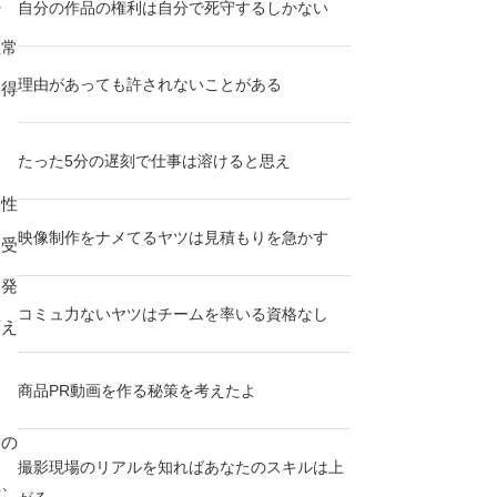
の
自分の作品の権利は自分で死守するしかない
正常
理由があっても許されないことがある
納得
たった5分の遅刻で仕事は溶けると思え
軟性
映像制作をナメてるヤツは見積もりを急かす
も受
い発
コミュ力ないヤツはチームを率いる資格なし
変え
商品PR動画を作る秘策を考えたよ
その
撮影現場のリアルを知ればあなたのスキルは上
員、