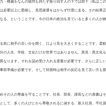
力・権威をなんの疑問も持たず振り回す人の下では部下（私はこ
は必要以上に委縮し、意思疎通をはからず忖度に走る。その結果
なる、ということです。今の日本の政治を見ていると多くの人が
る前に相手の言い分を聞く、口より耳を大きくすることです。柔
分の人生、学校、文化だけが世界ではありません、異見・異文化
異なります。それを認め受け入れる度量が必要です。さらに正し
事前準備が必要です。そして対面時は相手の反応を見て言い方も
めその人の尊厳を守ることです。社長、部長、課長などの肩書は
として、多くの人びとから尊敬されるに値する、新入社員、平社