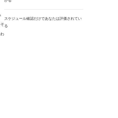
がる
も
スケジュール確認だけであなたは評価されてい
。そ
る
かわ
？