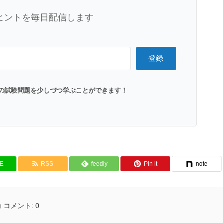
ヒントを毎日配信します
登録
の試験問題を少しづつ学ぶことができます！
NE
RSS
feedly
Pin it
note
コメント:
0