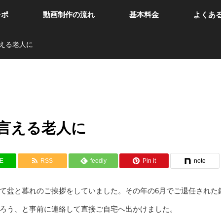
レポ
動画制作の流れ
基本料金
よくあ
える老人に
言える老人に
NE
RSS
feedly
Pin it
note
て盆と暮れのご挨拶をしていました。その年の6月でご退任された
ろう、と事前に連絡して直接ご自宅へ出かけました。