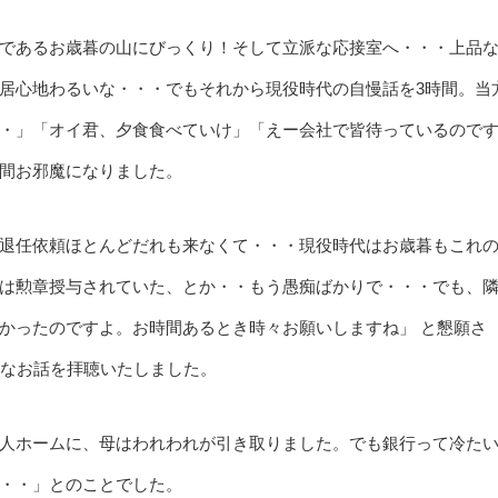
であるお歳暮の山にびっくり！そして立派な応接室へ・・・上品
居心地わるいな・・・でもそれから現役時代の自慢話を3時間。当
・」「オイ君、夕食食べていけ」「えー会社で皆待っているので
間お邪魔になりました。
退任依頼ほとんどだれも来なくて・・・現役時代はお歳暮もこれの
は勲章授与されていた、とか・・もう愚痴ばかりで・・・でも、
かったのですよ。お時間あるとき時々お願いしますね」 と懇願さ
重なお話を拝聴いたしました。
人ホームに、母はわれわれが引き取りました。でも銀行って冷た
・・」とのことでした。