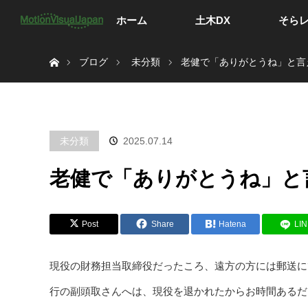
ホーム
土木DX
そら
ホーム
ブログ
未分類
老健で「ありがとうね」と言
未分類
2025.07.14
老健で「ありがとうね」と
Post
Share
Hatena
LI
現役の財務担当取締役だったころ、遠方の方には郵送に
行の副頭取さんへは、現役を退かれたからお時間あるだ