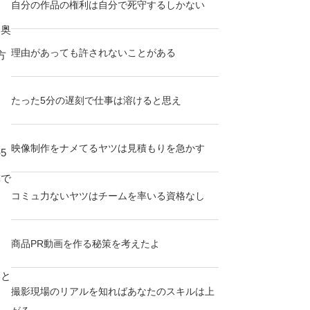
自分の作品の権利は自分で死守するしかない
な奥
理由があっても許されないことがある
方
す
たった5分の遅刻で仕事は溶けると思え
映像制作をナメてるヤツは見積もりを急かす
5
隣で
コミュ力ないヤツはチームを率いる資格なし
商品PR動画を作る秘策を考えたよ
いと
撮影現場のリアルを知ればあなたのスキルは上