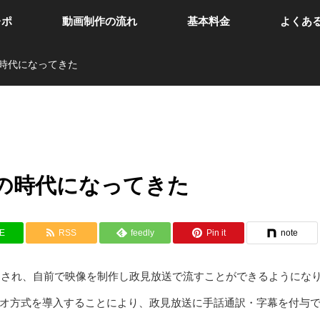
レポ
動画制作の流れ
基本料金
よくあ
時代になってきた
の時代になってきた
NE
RSS
feedly
Pin it
note
採用され、自前で映像を制作し政見放送で流すことができるようにな
オ方式を導入することにより、政見放送に手話通訳・字幕を付与