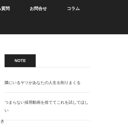
る質問
お問合せ
コラム
NOTE
隣にいるヤツがあなたの人生を削りまくる
つまらない採用動画を捨ててこれを試してほし
り
い
でき