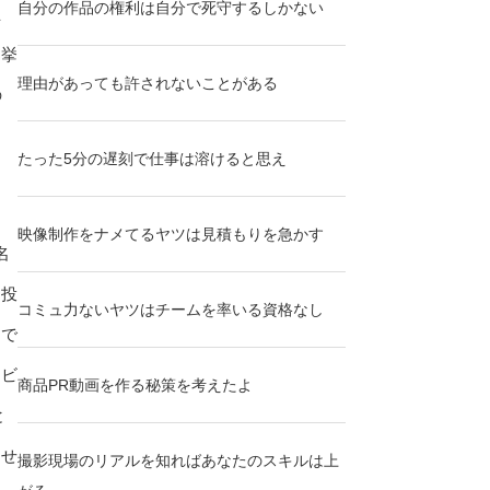
自分の作品の権利は自分で死守するしかない
主
選挙
理由があっても許されないことがある
の
たった5分の遅刻で仕事は溶けると思え
映像制作をナメてるヤツは見積もりを急かす
名
を投
コミュ力ないヤツはチームを率いる資格なし
カで
レビ
商品PR動画を作る秘策を考えたよ
と
ませ
撮影現場のリアルを知ればあなたのスキルは上