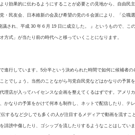
より効果的に伝わるようにすることが必要との見地から、自由民
党・民友会、日本維新の会及び希望の党の６会派により、「公職
議され、平成 30 年６月 19 日に成立した。 』というもので、こ
オ方式」が当たり前の時代へと移っていくことになります。
で進行しています。5分半という決められた時間で如何に候補者の
ことでしょう。当然のことながら与党自民党などはかなりの予算
代理店が入ってハイセンスな企画を整えてくるはずです。アメリ
、かなりの予算をかけて何本も制作し、ネットで配信したり、テ
、宣伝するなど少しでも多くの人が注目するメディアで動画を流すこ
を誹謗中傷したり、ゴシップを流したりするようなことはしてい