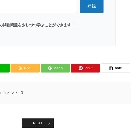
登録
の試験問題を少しづつ学ぶことができます！
NE
RSS
feedly
Pin it
note
コメント:
0
NEXT