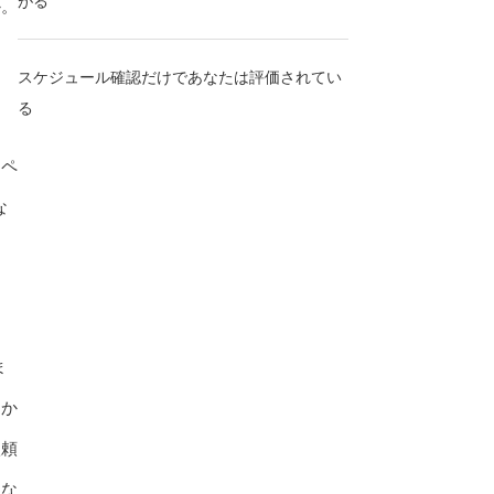
がる
か。
スケジュール確認だけであなたは評価されてい
る
う
ンペ
な
ま
りか
依頼
くな