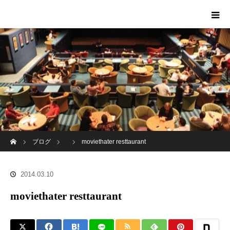
ホーム
ブログ
moviethater resttaurant
2014.03.10
moviethater resttaurant